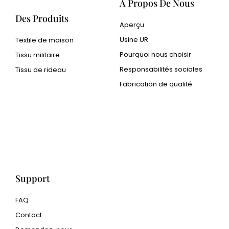
À Propos De Nous
Des Produits
Aperçu
Usine UR
Textile de maison
Pourquoi nous choisir
Tissu militaire
Responsabilités sociales
Tissu de rideau
Fabrication de qualité
Cangluo Pipe
Poudre métallique Met3dp
pour l'impression 3D
Human Hair wig
manufacturer
Support
FAQ
Contact