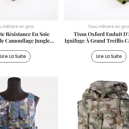
u militaire en gros
Tissu militaire en gro
e Résistance En Soie
Tissu Oxford Enduit D'
lle Camouflage Jungle
Ignifuge À Grand Treillis 
 Respirant Et Respirant
500D
Tissu Oxford
Lire La Suite
Lire La Suite