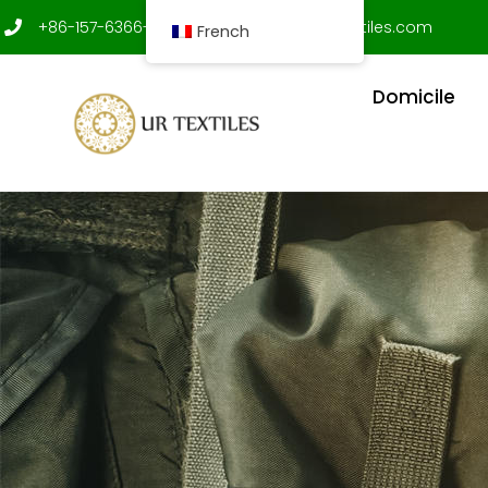
Aller
+86-157-6366-9312
shenxujian@ur-textiles.com
French
au
contenu
Domicile