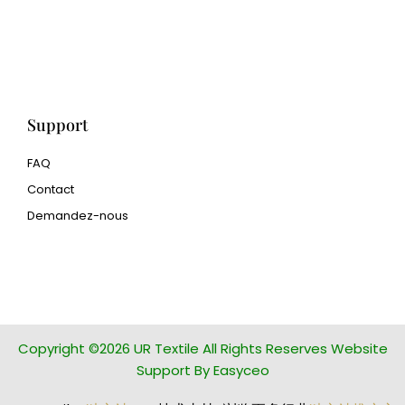
pour l'impression 3D
Human Hair wig
manufacturer
Support
FAQ
Contact
Demandez-nous
glass bead manufacturer
special steel manufacturer
Copyright ©2026 UR Textile All Rights Reserves Website
Support By Easyceo