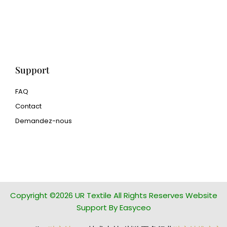
pour l'impression 3D
Human Hair wig
manufacturer
Support
FAQ
Contact
Demandez-nous
glass bead manufacturer
special steel manufacturer
Copyright ©2026 UR Textile All Rights Reserves Website
Support By Easyceo