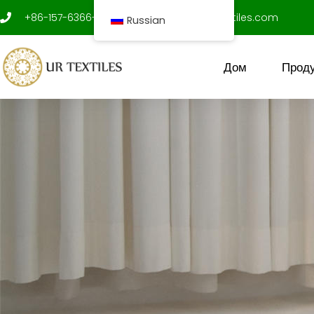
перейти
+86-157-6366-9312
shenxujian@ur-textiles.com
Russian
к
содержанию
Дом
Проду