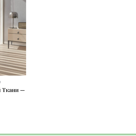
м
 Ткани —