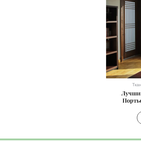
Тка
Лучши
Порть