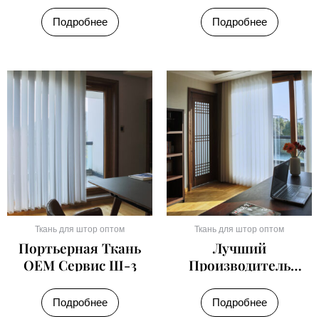
Зебра В Китае
3D-Печати
Подробнее
Подробнее
Ткань для штор оптом
Ткань для штор оптом
Портьерная Ткань
Лучший
ОЕМ Сервис Ш-3
Производитель
Портьерной Ткани
Ш-5
Подробнее
Подробнее