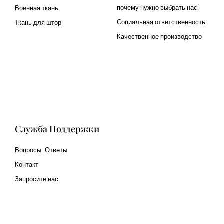
почему нужно выбрать нас
Военная ткань
Социальная ответственность
Ткань для штор
Качественное производство
Cangluo Pipe
Met3dp Металлический
порошок для 3д печати
Human Hair wig
manufacturer
Служба Поддержки
Вопросы-Ответы
Контакт
Запросите нас
glass bead manufacturer
special steel manufacturer