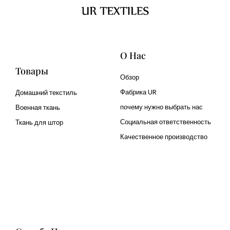
О Нас
Товары
Обзор
Фабрика UR
Домашний текстиль
почему нужно выбрать нас
Военная ткань
Социальная ответственность
Ткань для штор
Качественное производство
Cangluo Pipe
Met3dp Металлический
порошок для 3д печати
Human Hair wig
manufacturer