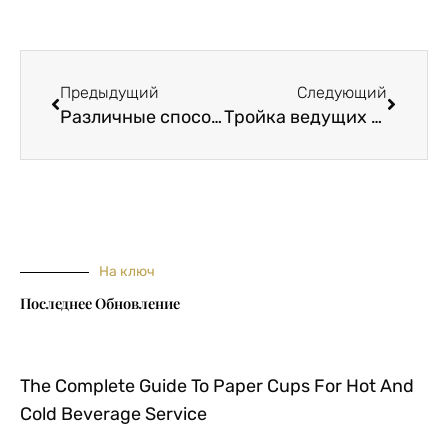
Пред.
Следу
Предыдущий
Следующий
Различные способы использования клея для ткани
Тройка ведущих производителей атласной ткани в Китае за лучший выбор
На ключ
Последнее Обновление
The Complete Guide To Paper Cups For Hot And
Cold Beverage Service