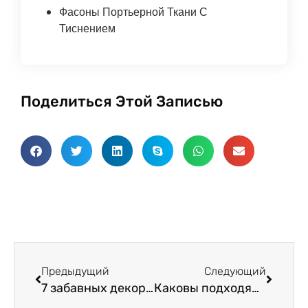
Фасоны Портьерной Ткани С
Тиснением
Поделиться Этой Записью
Пред.
Следу
Предыдущий
Следующий
7 забавных декоративных эффектов, которые можно получить с тканью для декоративно-прикладного искусства
Каковы подходящие стили ткани для штор в стиле ретро