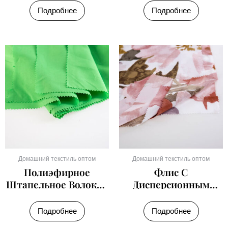
Поставщиком
Подробнее
Подробнее
Домашний текстиль оптом
Домашний текстиль оптом
Полиэфирное
Флис С
Штапельное Волокно
Дисперсионным
Супер Имитация
Принтом 2
Хлопка
Подробнее
Подробнее