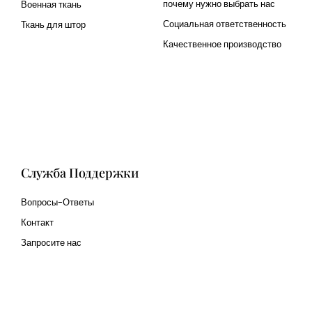
почему нужно выбрать нас
Военная ткань
Социальная ответственность
Ткань для штор
Качественное производство
Cangluo Pipe
Met3dp Металлический
порошок для 3д печати
Human Hair wig
manufacturer
Служба Поддержки
Вопросы-Ответы
Контакт
Запросите нас
glass bead manufacturer
special steel manufacturer