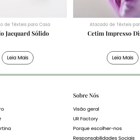
o de Têxteis para Casa
Atacado de Têxteis pa
do Jacquard Sólido
Cetim Impresso Di
Leia Mais
Leia Mais
Sobre Nós
ro
Visão geral
r
UR Factory
rtina
Porque escolher-nos
Responsabilidades Sociais