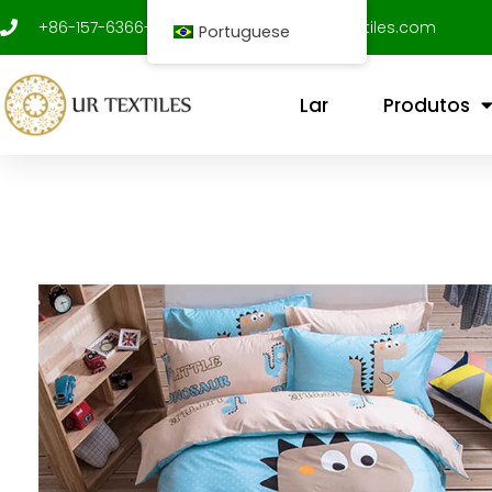
Ir
+86-157-6366-9312
shenxujian@ur-textiles.com
Portuguese
para
o
conteúdo
Lar
Produtos