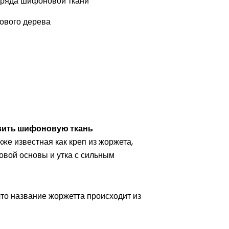
заряда шифоновой ткани
ового дерева
вить шифоновую ткань
же известная как креп из жоржета,
овой основы и утка с сильным
что название жоржетта происходит из