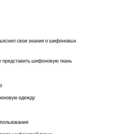
бъяснил свои знания о шифоновых
е представить шифоновую ткань
ю
фоновую одежду
спользования