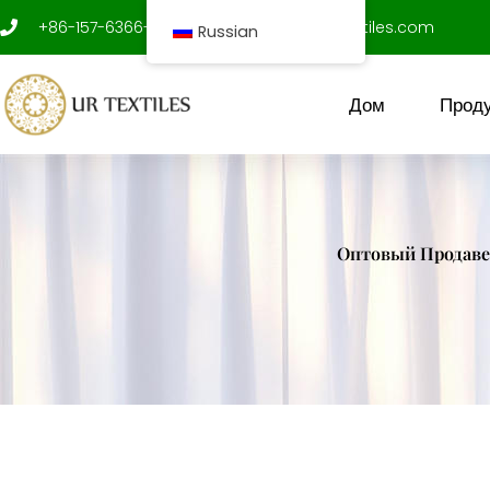
перейти
+86-157-6366-9312
shenxujian@ur-textiles.com
Russian
к
содержанию
Дом
Проду
Оптовый Продаве