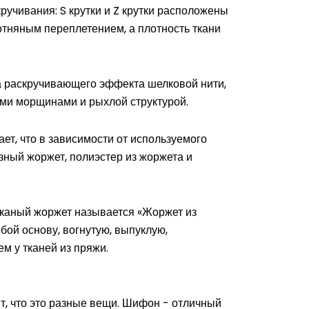
ручивания: S крутки и Z крутки расположены
лотняным переплетением, а плотность ткани
за раскручивающего эффекта шелковой нити,
ми морщинами и рыхлой структурой.
т, что в зависимости от используемого
зный жоржет, полиэстер из жоржета и
 тканый жоржет называется «Жоржет из
бой основу, вогнутую, выпуклую,
ем у тканей из пряжи.
т, что это разные вещи. Шифон - отличный