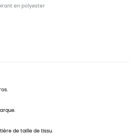
spirant en polyester
ros.
marque.
re de taille de tissu.