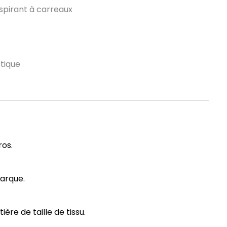
espirant à carreaux
stique
ros.
marque.
re de taille de tissu.