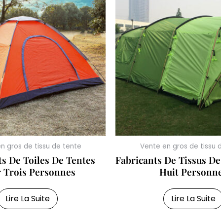
n gros de tissu de tente
Vente en gros de tissu 
ts De Toiles De Tentes
Fabricants De Tissus De
 Trois Personnes
Huit Personn
Lire La Suite
Lire La Suite