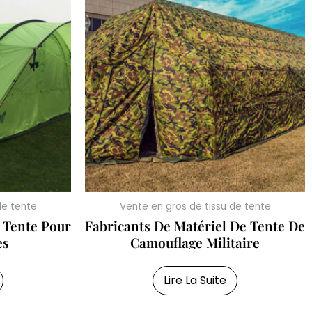
de tente
Vente en gros de tissu de tente
 Tente Pour
Fabricants De Matériel De Tente De
es
Camouflage Militaire
Lire La Suite