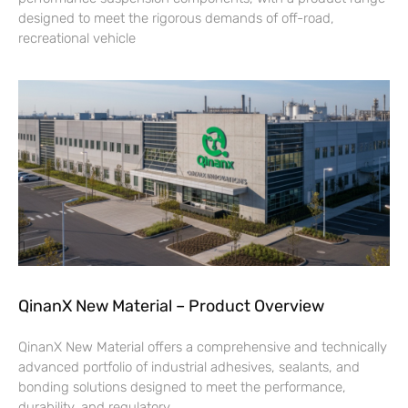
designed to meet the rigorous demands of off-road,
recreational vehicle
QinanX New Material – Product Overview
QinanX New Material offers a comprehensive and technically
advanced portfolio of industrial adhesives, sealants, and
bonding solutions designed to meet the performance,
durability, and regulatory