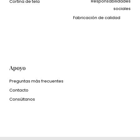
Responsabilidades
Cortina de tela
sociales
Cangluo Pipe
Fabricación de calidad
Met3dp Polvo metálico
para impresión 3d.
Human Hair wig
manufacturer
Apoyo
Preguntas más frecuentes
Contacto
Consúltanos
glass bead manufacturer
special steel manufacturer