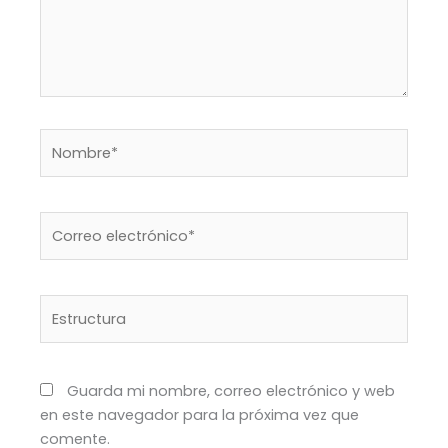
completo
de
la
página
usando
JS.
Nombre*
Correo
electrónico*
Estructura
Guarda mi nombre, correo electrónico y web
en este navegador para la próxima vez que
comente.