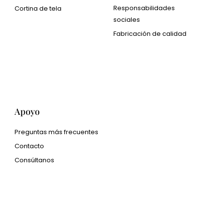
Responsabilidades
Cortina de tela
sociales
Cangluo Pipe
Fabricación de calidad
Met3dp Polvo metálico
para impresión 3d.
Human Hair wig
manufacturer
Apoyo
Preguntas más frecuentes
Contacto
Consúltanos
glass bead manufacturer
special steel manufacturer