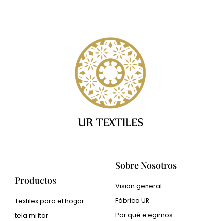
o
s
m
u
e
l
n
t
s
a
a
j
e
Sobre Nosotros
Productos
Visión general
Fábrica UR
Textiles para el hogar
Por qué elegirnos
tela militar