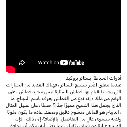
أدوات الخياطة بستائر بروكيد
عندما يتعلق الأمر بنسيج الستائر ، فهناك العديد من الخيارات
التي يجب القيام بها. قماش الستارة ليس مجرد قماش ، على
الرغم من ذلك ؛ إنه نوع من القماش يعرف باسم الديباج. ما
الذي يجعل هذا النسيج مميزًا جدًا؟ حسنًا ، على سبيل المثال
، الديباج هو قماش منسوج دقيق ومعقد. عادة ما يكون ملونًا
ولديه مستوى عالٍ من التفاصيل. بالإضافة إلى ذلك ، فإن
الديباج عبارة عن قماش ثقيل ، مما يعني أنه يمكن أن يحافظ