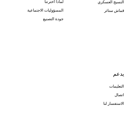
لماذا أخترتنا
النسيج العسكري
المسؤوليات الاجتماعية
قماش ستائر
جودة التصنيع
Cangluo Pipe
Met3dp مسحوق معدني للطباعة
ثلاثية الأبعاد
Human Hair wig
manufacturer
يدعم
التعليمات
اتصال
الاستفسار لنا
glass bead manufacturer
special steel manufacturer