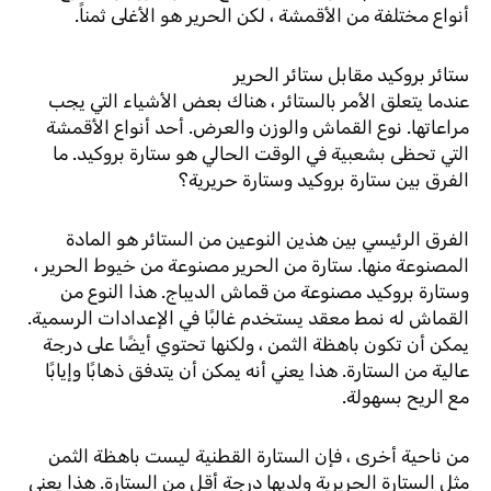
أنواع مختلفة من الأقمشة ، لكن الحرير هو الأغلى ثمناً.
ستائر بروكيد مقابل ستائر الحرير
عندما يتعلق الأمر بالستائر ، هناك بعض الأشياء التي يجب
مراعاتها. نوع القماش والوزن والعرض. أحد أنواع الأقمشة
التي تحظى بشعبية في الوقت الحالي هو ستارة بروكيد. ما
الفرق بين ستارة بروكيد وستارة حريرية؟
الفرق الرئيسي بين هذين النوعين من الستائر هو المادة
المصنوعة منها. ستارة من الحرير مصنوعة من خيوط الحرير ،
وستارة بروكيد مصنوعة من قماش الديباج. هذا النوع من
القماش له نمط معقد يستخدم غالبًا في الإعدادات الرسمية.
يمكن أن تكون باهظة الثمن ، ولكنها تحتوي أيضًا على درجة
عالية من الستارة. هذا يعني أنه يمكن أن يتدفق ذهابًا وإيابًا
مع الريح بسهولة.
من ناحية أخرى ، فإن الستارة القطنية ليست باهظة الثمن
مثل الستارة الحريرية ولديها درجة أقل من الستارة. هذا يعني