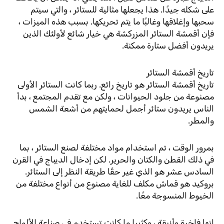
على شكله جيدًا. هذا يجعلها مثالية للستائر ، والتي سيتم
سحبها وإغلاقها وغالبًا ما يتم تحريكها. بسبب هذه الميزات ،
فإن أقمشة الستائر المزركشة هي خيار شائع لأولئك الذين
يريدون أفضل ستارة ممكنة.
تاريخ أقمشة الستائر
تاريخ أقمشة الستائر هو تاريخ رائع. ربما كانت الستائر الأولى
مصنوعة من جلود الحيوانات ، ولكن مع تقدم المجتمع ، بدأ
الناس يريدون ستائر أجمل لحمايتهم من أشعة الشمس
والمطر.
بمرور الوقت ، تم استخدام مواد مختلفة لصنع الستائر ، بما
في ذلك القطن والكتان والحرير. لكن إدخال الديباج في القرن
السادس عشر هو الذي غير حقًا طريقة النظر إلى الستائر.
بروكيد هو قماش مكلف للغاية مصنوع من أنواع مختلفة من
الخيوط المنسوجة معًا.
إنها فاخرة وأنيقة ، وكثيرا ما كانت تستخدم في صناعة الألواح