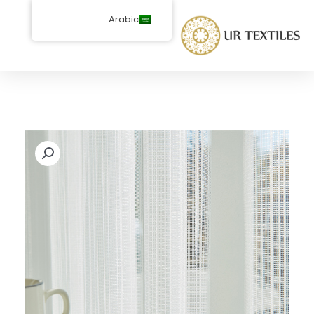
خطى
Arabic
لى
لمحتوى