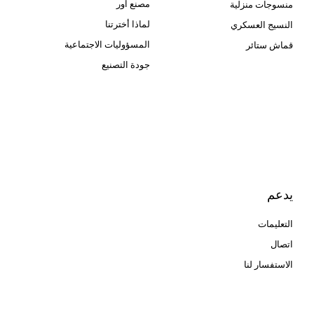
مصنع اور
منسوجات منزلية
لماذا أخترتنا
النسيج العسكري
المسؤوليات الاجتماعية
قماش ستائر
جودة التصنيع
Cangluo Pipe
Met3dp مسحوق معدني للطباعة
ثلاثية الأبعاد
Human Hair wig
manufacturer
يدعم
التعليمات
اتصال
الاستفسار لنا
glass bead manufacturer
special steel manufacturer