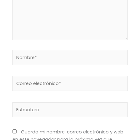
ancho
completo
de
la
página
usando
JS.
Nombre*
Correo
electrónico*
Estructura
Guarda mi nombre, correo electrónico y web
en este navegador para la próxima vez que