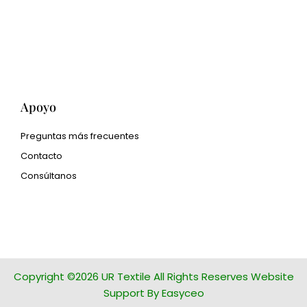
Met3dp Polvo metálico
para impresión 3d.
Human Hair wig
manufacturer
Apoyo
Preguntas más frecuentes
Contacto
Consúltanos
glass bead manufacturer
special steel manufacturer
Copyright ©2026 UR Textile All Rights Reserves Website
Support By Easyceo