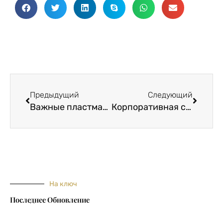
Пред.
Следу
Предыдущий
Следующий
Важные пластмассы, используемые в 3D-печати
Корпоративная социальная ответственность в текстильной промышленности
На ключ
Последнее Обновление