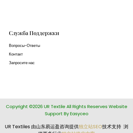
Human Hair wig
manufacturer
Служба Поддержки
Вопросы-Ответы
Контакт
Запросите нас
glass bead manufacturer
special steel manufacturer
Copyright ©2026 UR Textile All Rights Reserves Website
Support By Easyceo
UR Textiles 由山东易运盈咨询提供
独立站SEO
技术支持 浏