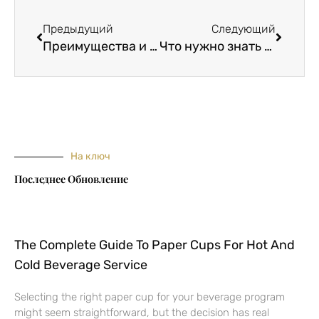
Пред.
Следу
Предыдущий
Следующий
Преимущества и недостатки сублимационной печати на тканевых баннерах
Что нужно знать о тканях
На ключ
Последнее Обновление
The Complete Guide To Paper Cups For Hot And
Cold Beverage Service
Selecting the right paper cup for your beverage program
might seem straightforward, but the decision has real