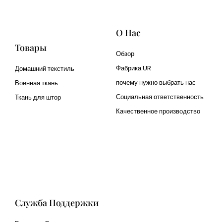
О Нас
Товары
Обзор
Фабрика UR
Домашний текстиль
почему нужно выбрать нас
Военная ткань
Социальная ответственность
Ткань для штор
Качественное производство
Cangluo Pipe
Met3dp Металлический
порошок для 3д печати
Human Hair wig
manufacturer
Служба Поддержки