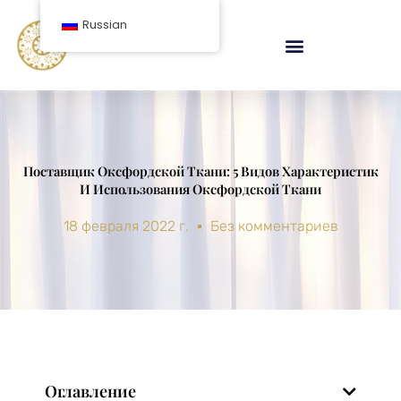
перейти
Russian
к
содержанию
Поставщик Оксфордской Ткани: 5 Видов Характеристик
И Использования Оксфордской Ткани
18 февраля 2022 г.
Без комментариев
Оглавление