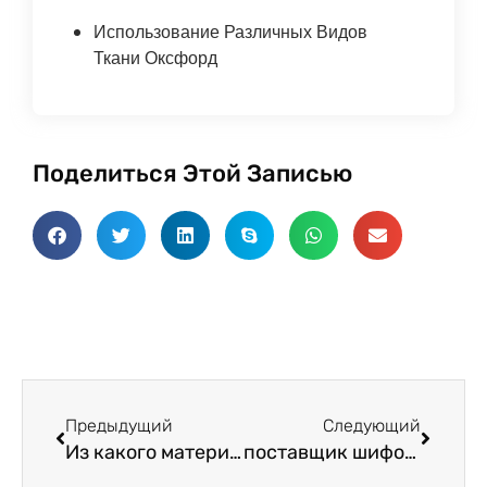
Использование Различных Видов
Ткани Оксфорд
Поделиться Этой Записью
Пред.
Следу
Предыдущий
Следующий
Из какого материала персиковая ткань?
поставщик шифоновой ткани: 3 подробное введение шифоновой ткани