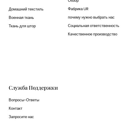
Обзор
Фабрика UR
Домашний текстиль
почему нужно выбрать нас
Военная ткань
Социальная ответственность
Ткань для штор
Качественное производство
Cangluo Pipe
Met3dp Металлический
порошок для 3д печати
Human Hair wig
manufacturer
Служба Поддержки
Вопросы-Ответы
Контакт
Запросите нас
glass bead manufacturer