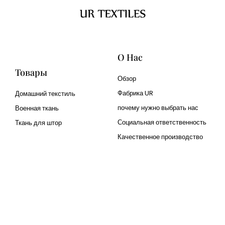
О Нас
Товары
Обзор
Фабрика UR
Домашний текстиль
почему нужно выбрать нас
Военная ткань
Социальная ответственность
Ткань для штор
Качественное производство
Cangluo Pipe
Met3dp Металлический
порошок для 3д печати
Human Hair wig
manufacturer