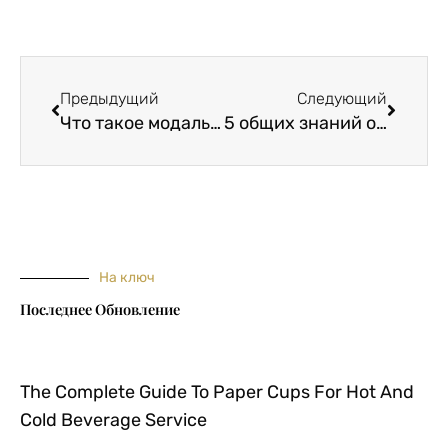
Пред.
Следу
Предыдущий
Следующий
Что такое модальная ткань: 2 преимущества модальной ткани
5 общих знаний о модальных тканях
На ключ
Последнее Обновление
The Complete Guide To Paper Cups For Hot And
Cold Beverage Service