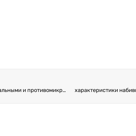
Могут ли бамбуковые листы быть антибактериальными и противомикробными?
характеристики набивн