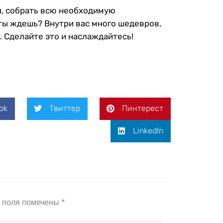
мя, собрать всю необходимую
 ты ждешь? Внутри вас много шедевров,
 Сделайте это и наслаждайтесь!
ok
Твиттер
Пинтерест
LinkedIn
 поля помечены
*