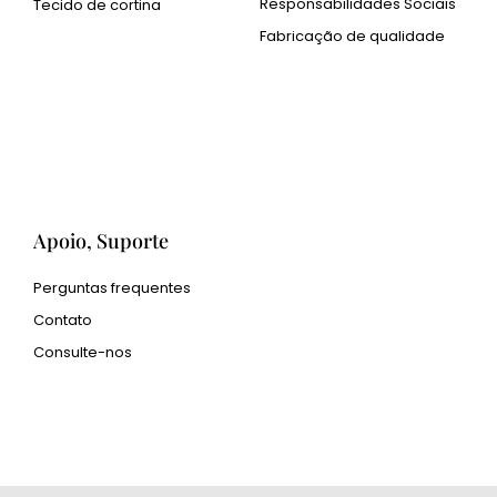
Responsabilidades Sociais
Tecido de cortina
Fabricação de qualidade
Cangluo Pipe
Pó metálico Met3dp para
impressão 3D
Human Hair wig
manufacturer
Apoio, Suporte
Perguntas frequentes
Contato
Consulte-nos
glass bead manufacturer
special steel manufacturer