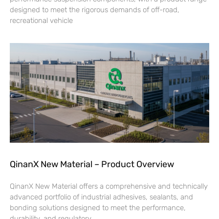
designed to meet the rigorous demands of off-road,
recreational vehicle
QinanX New Material – Product Overview
QinanX New Material offers a comprehensive and technically
advanced portfolio of industrial adhesives, sealants, and
bonding solutions designed to meet the performance,
durability, and regulatory