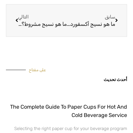
السابق
التالي
سابق
التالي
ما هو نسيج أكسفورد؟ هل قماش أكسفورد مقاوم للماء؟
ما هو نسيج مشروط؟ ما هي 3 خصائص أقمشة مودال؟
على مفتاح
أحدث تحديث
The Complete Guide To Paper Cups For Hot And
Cold Beverage Service
Selecting the right paper cup for your beverage program