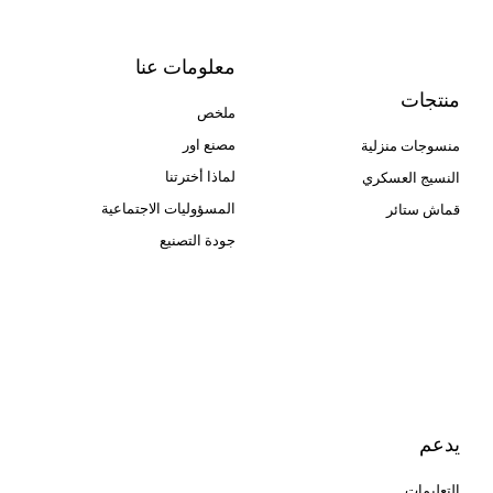
معلومات عنا
منتجات
ملخص
مصنع اور
منسوجات منزلية
لماذا أخترتنا
النسيج العسكري
المسؤوليات الاجتماعية
قماش ستائر
جودة التصنيع
Cangluo Pipe
Met3dp مسحوق معدني للطباعة
ثلاثية الأبعاد
Human Hair wig
manufacturer
يدعم
التعليمات