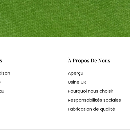
s
À Propos De Nous
aison
Aperçu
e
Usine UR
eau
Pourquoi nous choisir
Responsabilités sociales
Fabrication de qualité
 Met3dp pour l'impression 3D
anufacturer