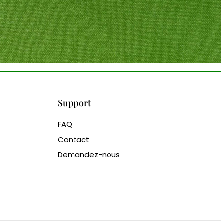
Support
FAQ
Contact
Demandez-nous
glass bead manufacturer
special steel manufacturer