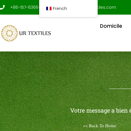
Aller
+86-157-6366-9312
shenxujian@ur-textiles.com
French
au
contenu
Domicile
Votre message a bien é
<< Back To Home