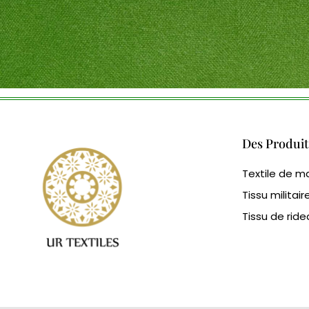
Des Produit
Textile de m
Tissu militair
Tissu de rid
Cangluo Pipe
Poudre métallique
Human Hair wig m