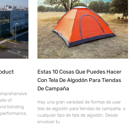
roduct
Estas 10 Cosas Que Puedes Hacer
Con Tela De Algodón Para Tiendas
De Campaña
comprehensive
lio of
Hay una gran variedad de formas de usar
 and bonding
tela de algodón para tiendas de campaña, o
e performance,
cualquier tipo de tela de algodón. Desde
envolver tu