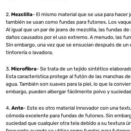
2.
Mezclilla
- El mismo material que se usa para hacer je
también se usan como fundas para futones. Los vaque
Al igual que un par de jeans de mezclilla, las fundas de 
daños causados por el uso extremo. A menudo, las fund
Sin embargo, una vez que se ensucian después de un u
tintorería o lavadora.
3.
Microfibra
- Se trata de un tejido sintético elabora
Esta característica protege al futón de las manchas de
agua. También son suaves para la piel, lo que la convie
embargo, pueden albergar fácilmente polvo y sucieda
4.
Ante
- Este es otro material innovador con una text
cómoda excelente para fundas de futones. Sin embargo
suciedad que cualquier otra tela debido a su textura ún
frecuente cuando se utiliza como fundas para futones