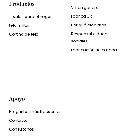
Productos
Visión general
Fábrica UR
Textiles para el hogar
Por qué elegirnos
tela militar
Responsabilidades
Cortina de tela
sociales
Cangluo Pipe
Fabricación de calidad
Met3dp Polvo metálico
para impresión 3d.
Human Hair wig
manufacturer
Apoyo
Preguntas más frecuentes
Contacto
Consúltanos