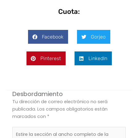
Cuota:
Facebook
Gorjeo
Pinterest
LinkedIn
Desbordamiento
Tu dirección de correo electrónico no será
publicada.
Los campos obligatorios están
marcados con
*
Estire
la