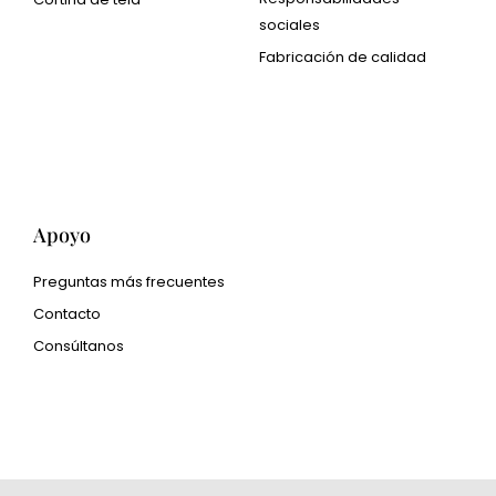
sociales
Cangluo Pipe
Fabricación de calidad
Met3dp Polvo metálico
para impresión 3d.
Human Hair wig
manufacturer
Apoyo
Preguntas más frecuentes
Contacto
Consúltanos
glass bead manufacturer
special steel manufacturer