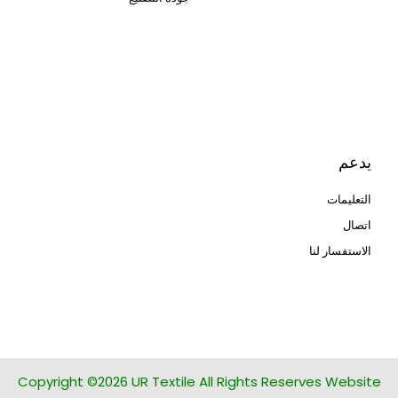
Cangluo Pipe
Met3dp مسحوق معدني للطباعة
ثلاثية الأبعاد
Human Hair wig
manufacturer
يدعم
التعليمات
اتصال
الاستفسار لنا
glass bead manufacturer
special steel manufacturer
Copyright ©2026 UR Textile All Rights Reserves Website