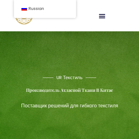
перейти
Russian
к
содержанию
UR Текстиль
Производитель Атласной Ткани В Китае
Поставщик решений для гибкого текстиля