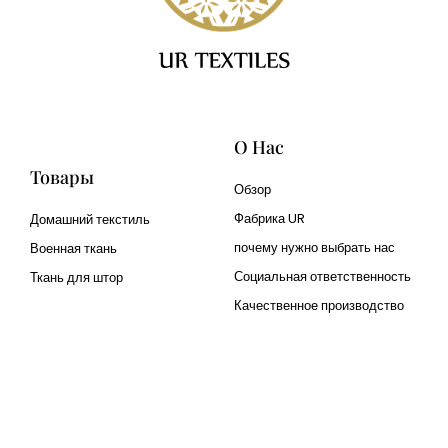
О Нас
Товары
Обзор
Фабрика UR
Домашний текстиль
почему нужно выбрать нас
Военная ткань
Социальная ответственность
Ткань для штор
Качественное производство
Cangluo Pipe
Met3dp Металлический
порошок для 3д печати
Human Hair wig
manufacturer