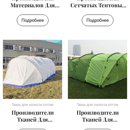
Материалов Для
Сетчатых Тентовых
Двухместных
Тканей
Палаток
Подробнее
Подробнее
Ткань для палаток оптом
Ткань для палаток оптом
Производители
Производители
Тканей Для
Тканей Для
Спасательных
Восьмиместных