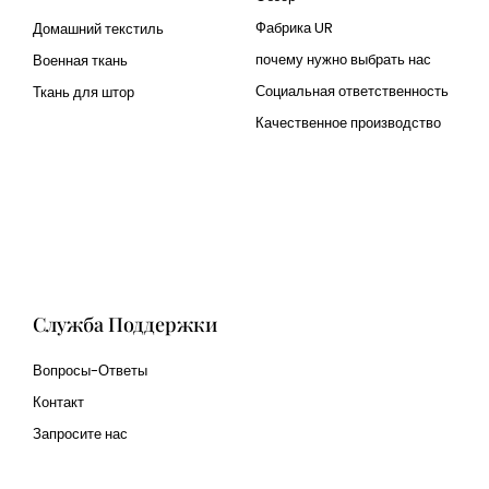
Фабрика UR
Домашний текстиль
почему нужно выбрать нас
Военная ткань
Социальная ответственность
Ткань для штор
Качественное производство
Cangluo Pipe
Met3dp Металлический
порошок для 3д печати
Human Hair wig
manufacturer
Служба Поддержки
Вопросы-Ответы
Контакт
Запросите нас
glass bead manufacturer