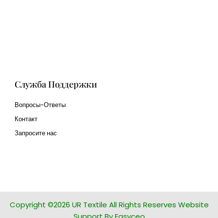
Cangluo Pipe
Met3dp Металлический
порошок для 3д печати
Human Hair wig
manufacturer
Служба Поддержки
Вопросы-Ответы
Контакт
Запросите нас
glass bead manufacturer
special steel manufacturer
Copyright ©2026 UR Textile All Rights Reserves Website
Support By Easyceo