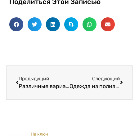
Поделиться Этой Записью
Пред.
Следу
Предыдущий
Следующий
Различные варианты использования целлофановой пленки
Одежда из полиэстера может быть опасна для вашего здоровья
На ключ