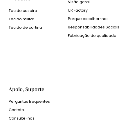
Visão geral
UR Factory
Tecido caseiro
Porque escolher-nos
Tecido militar
Responsabilidades Sociais
Tecido de cortina
Fabricação de qualidade
Cangluo Pipe
Pó metálico Met3dp para
impressão 3D
Human Hair wig
manufacturer
Apoio, Suporte
Perguntas frequentes
Contato
Consulte-nos