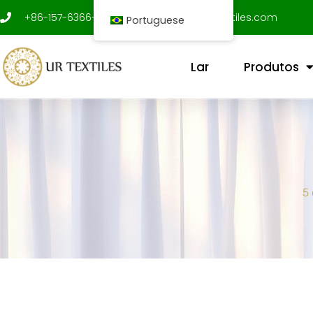
Ir
+86-157-6366-9312
shenxujian@ur-textiles.com
Portuguese
para
o
conteúdo
Lar
Produtos
5