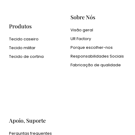
Sobre Nós
Produtos
Visão geral
UR Factory
Tecido caseiro
Porque escolher-nos
Tecido militar
Responsabilidades Sociais
Tecido de cortina
Fabricação de qualidade
Cangluo Pipe
Pó metálico Met3dp para
impressão 3D
Human Hair wig
manufacturer
Apoio, Suporte
Perguntas frequentes