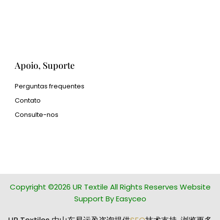
impressão 3D
Human Hair wig
manufacturer
Apoio, Suporte
Perguntas frequentes
Contato
Consulte-nos
glass bead manufacturer
special steel manufacturer
Copyright ©2026 UR Textile All Rights Reserves Website
Support By Easyceo