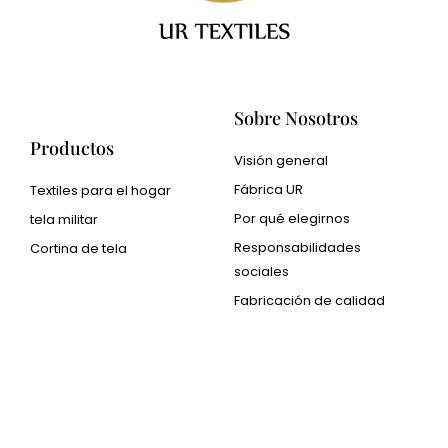
Sobre Nosotros
Productos
Visión general
Fábrica UR
Textiles para el hogar
Por qué elegirnos
tela militar
Responsabilidades
Cortina de tela
sociales
Cangluo Pipe
Fabricación de calidad
Met3dp Polvo metálico
para impresión 3d.
Human Hair wig
manufacturer