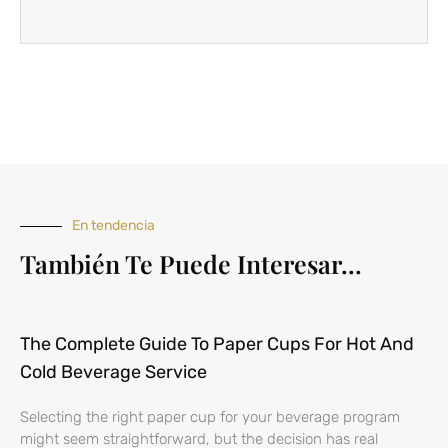
i
o
o
n
o
s
m
u
e
l
n
t
s
a
a
j
e
En tendencia
También Te Puede Interesar...
The Complete Guide To Paper Cups For Hot And
Cold Beverage Service
Selecting the right paper cup for your beverage program
might seem straightforward, but the decision has real