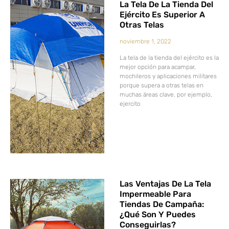
La Tela De La Tienda Del
Ejército Es Superior A
Otras Telas
noviembre 1, 2022
La tela de la tienda del ejército es la
mejor opción para acampar,
mochileros y aplicaciones militares
porque supera a otras telas en
muchas áreas clave. por ejemplo,
ejercito
Las Ventajas De La Tela
Impermeable Para
Tiendas De Campaña:
¿qué Son Y Puedes
Conseguirlas?