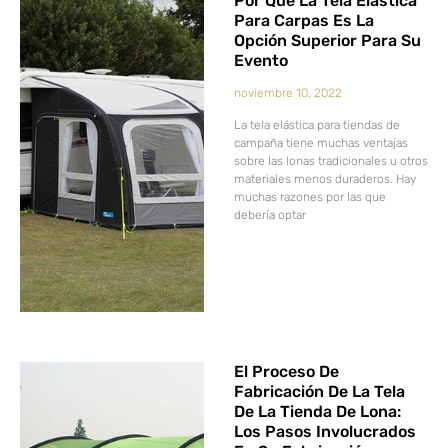
Por Qué La Tela Elástica
Para Carpas Es La
Opción Superior Para Su
Evento
noviembre 10, 2022
La tela elástica para tiendas de
campaña tiene muchas ventajas
sobre las lonas tradicionales u otros
materiales menos duraderos. Hay
muchas razones por las que
debería optar
El Proceso De
Fabricación De La Tela
De La Tienda De Lona:
Los Pasos Involucrados