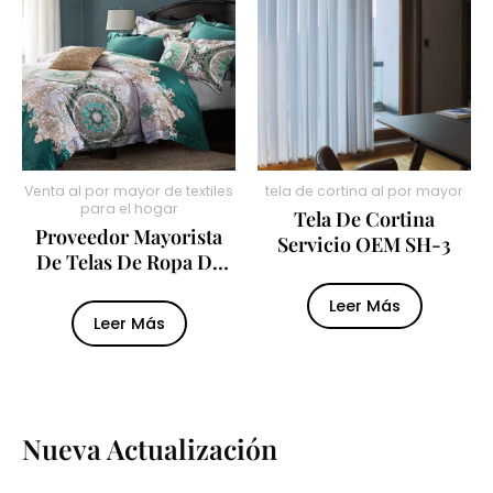
Venta al por mayor de textiles
tela de cortina al por mayor
para el hogar
Tela De Cortina
Proveedor Mayorista
Servicio OEM SH-3
De Telas De Ropa De
Cama De Estilo
Leer Más
Elegante
Leer Más
Nueva Actualización