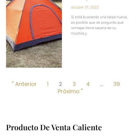
octubre 31, 2022
Si está buscando una carpa nueva,
es posible que se pregunte qué
ventajas tiene sacarla de su
mochila y
" Anterior
1
2
3
4
…
39
Próximo "
Producto De Venta Caliente