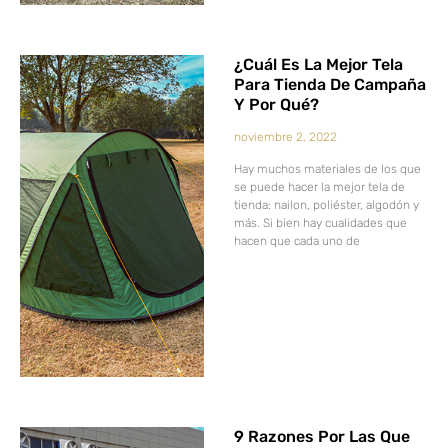
¿Cuál Es La Mejor Tela
Para Tienda De Campaña
Y Por Qué?
noviembre 2, 2022
Hay muchos materiales de los que
se puede hacer la mejor tela de
tienda: nailon, poliéster, algodón y
más. Si bien hay cualidades que
hacen que cada uno de
9 Razones Por Las Que