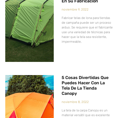
En Su Fabricación
noviembre 9, 2022
Fabricar telas de lona para tiendas
de campaña puede ser un proceso
arduo. Se requiere que el fabricante
use una variedad de técnicas para
hacer que la tela sea resistente,
impermeable,
5 Cosas Divertidas Que
Puedes Hacer Con La
Tela De La Tienda
Canopy
noviembre 8, 2022
La tela de la carpa Canopy es un
material versátil que es excelente