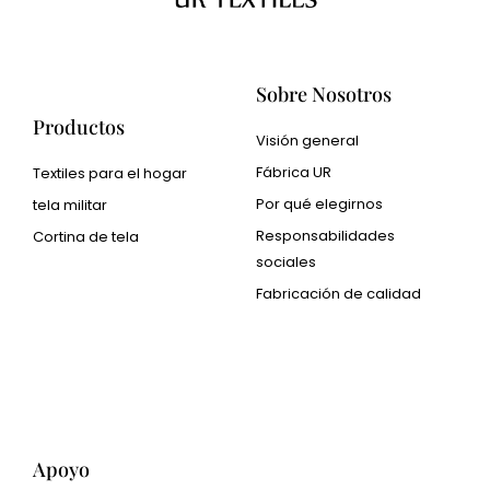
Sobre Nosotros
Productos
Visión general
Fábrica UR
Textiles para el hogar
Por qué elegirnos
tela militar
Responsabilidades
Cortina de tela
sociales
Cangluo Pipe
Fabricación de calidad
Met3dp Polvo metálico
para impresión 3d.
Human Hair wig
manufacturer
Apoyo