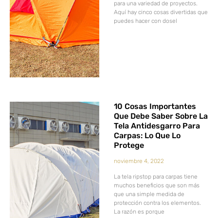
para una variedad de proyectos.
Aquí hay cinco cosas divertidas que
puedes hacer con dosel
10 Cosas Importantes
Que Debe Saber Sobre La
Tela Antidesgarro Para
Carpas: Lo Que Lo
Protege
noviembre 4, 2022
La tela ripstop para carpas tiene
muchos beneficios que son más
que una simple medida de
protección contra los elementos.
La razón es porque