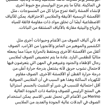
في الماكينة. غالبًا ما يتم مزج البوليستر مع خيوط أخرى
لإنشاء أقمشة رائعة تمزج مزايا كل من المنسوجات ، مثل
الأقمشة الرسمية الأنيقة والملابس الاحترافية. يمكن للألياف
الاصطناعية أيضًا أن تخلق مواد ذات مقاومة فائقة للمياه
والرياح والبيئية مقارنة بالألياف المشتقة من النباتات.
4. تأتي ألياف الصوف من الأغنام وحيوانات أخرى مثل
الكشمير والموهير من الماعز والأنجورا من الأرانب. الصوف
أثقل من الأقمشة الأخرى ويحتفظ بالحرارة جيدًا مما يجعله
مثاليًا للطقس البارد. عادة ما يتم تخصيص الصوف لملابس
رجال الإطفاء والجنود وغيرهم في المهن التي يتعرضون فيها
لاحتمال نشوب حريق لأنه يشتعل بدرجة حرارة أعلى من
درجة حرارة القطن أو الأقمشة الأخرى. الصوف مقاوم
للكهرباء الساكنة وهذا هو السبب في أن الملابس الصوفية
أقل احتمالية للتسبب في شرر أو التشبث بالجسم. أستراليا
هي المنتج الرئيسي للصوف وخاصة ذات الجودة العالية
Merino من الأغنام التي تحمل نفس الاسم. يمكن استخدام
الصوف في البدلات عالية الجودة والعديد من الملابس