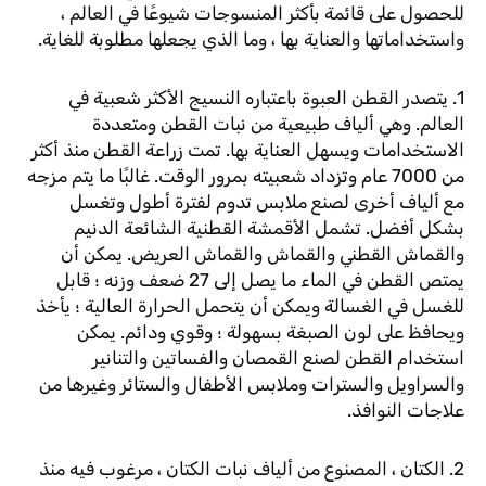
للحصول على قائمة بأكثر المنسوجات شيوعًا في العالم ،
واستخداماتها والعناية بها ، وما الذي يجعلها مطلوبة للغاية.
1. يتصدر القطن العبوة باعتباره النسيج الأكثر شعبية في
العالم. وهي ألياف طبيعية من نبات القطن ومتعددة
الاستخدامات ويسهل العناية بها. تمت زراعة القطن منذ أكثر
من 7000 عام وتزداد شعبيته بمرور الوقت. غالبًا ما يتم مزجه
مع ألياف أخرى لصنع ملابس تدوم لفترة أطول وتغسل
بشكل أفضل. تشمل الأقمشة القطنية الشائعة الدنيم
والقماش القطني والقماش والقماش العريض. يمكن أن
يمتص القطن في الماء ما يصل إلى 27 ضعف وزنه ؛ قابل
للغسل في الغسالة ويمكن أن يتحمل الحرارة العالية ؛ يأخذ
ويحافظ على لون الصبغة بسهولة ؛ وقوي ودائم. يمكن
استخدام القطن لصنع القمصان والفساتين والتنانير
والسراويل والسترات وملابس الأطفال والستائر وغيرها من
علاجات النوافذ.
2. الكتان ، المصنوع من ألياف نبات الكتان ، مرغوب فيه منذ