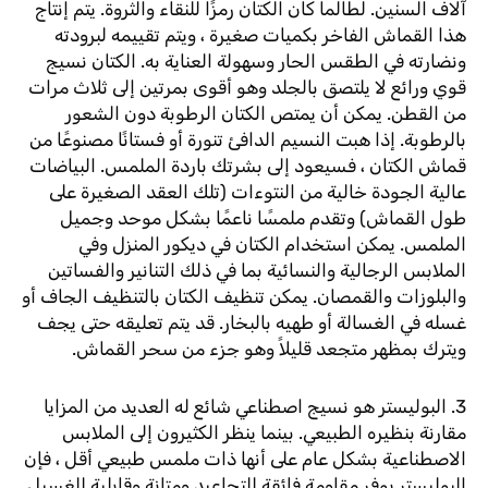
آلاف السنين. لطالما كان الكتان رمزًا للنقاء والثروة. يتم إنتاج
هذا القماش الفاخر بكميات صغيرة ، ويتم تقييمه لبرودته
ونضارته في الطقس الحار وسهولة العناية به. الكتان نسيج
قوي ورائع لا يلتصق بالجلد وهو أقوى بمرتين إلى ثلاث مرات
من القطن. يمكن أن يمتص الكتان الرطوبة دون الشعور
بالرطوبة. إذا هبت النسيم الدافئ تنورة أو فستانًا مصنوعًا من
قماش الكتان ، فسيعود إلى بشرتك باردة الملمس. البياضات
عالية الجودة خالية من النتوءات (تلك العقد الصغيرة على
طول القماش) وتقدم ملمسًا ناعمًا بشكل موحد وجميل
الملمس. يمكن استخدام الكتان في ديكور المنزل وفي
الملابس الرجالية والنسائية بما في ذلك التنانير والفساتين
والبلوزات والقمصان. يمكن تنظيف الكتان بالتنظيف الجاف أو
غسله في الغسالة أو طهيه بالبخار. قد يتم تعليقه حتى يجف
ويترك بمظهر متجعد قليلاً وهو جزء من سحر القماش.
3. البوليستر هو نسيج اصطناعي شائع له العديد من المزايا
مقارنة بنظيره الطبيعي. بينما ينظر الكثيرون إلى الملابس
الاصطناعية بشكل عام على أنها ذات ملمس طبيعي أقل ، فإن
البوليستر يوفر مقاومة فائقة للتجاعيد ومتانة وقابلية للغسيل