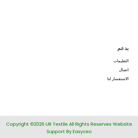
Met3dp مسحوق معدني للطباعة
ثلاثية الأبعاد
Human Hair wig
manufacturer
يدعم
التعليمات
اتصال
الاستفسار لنا
glass bead manufacturer
special steel manufacturer
Copyright ©2026 UR Textile All Rights Reserves Website
Support By Easyceo