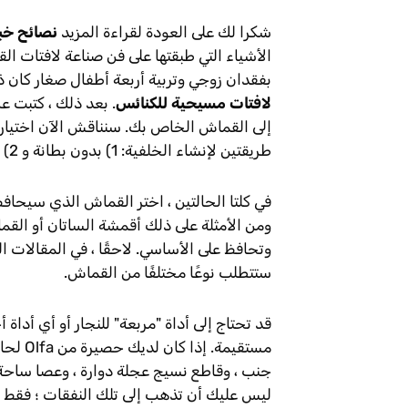
شكرا لك على العودة لقراءة المزيد
نصائح خب
بفقدان زوجي وتربية أربعة أطفال صغار كان ذ
لافتات مسيحية للكنائس
. بعد ذلك ، كتبت عن
إلى القماش الخاص بك. سنناقش الآن اختيار ن
طريقتين لإنشاء الخلفية: 1) بدون بطانة و 2) مع بطانة.
في كلتا الحالتين ، اختر القماش الذي سيحافظ
ومن الأمثلة على ذلك أقمشة الساتان أو ال
وتحافظ على الأساسي. لاحقًا ، في المقالات ال
ستتطلب نوعًا مختلفًا من القماش.
مستقيم
جنب ، وقاطع نسيج عجلة دوارة ، وعصا ساحة
ليس عليك أن تذهب إلى تلك النفقات ؛ فقط 