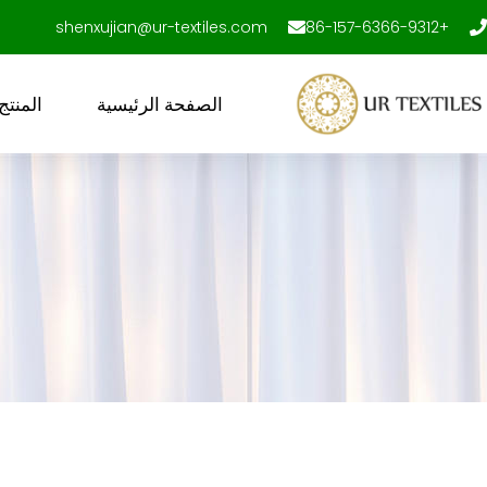
خطى
shenxujian@ur-textiles.com
+86-157-6366-9312
لى
لمحتوى
الصفحة الرئيسية
المنتج