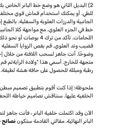
2) البديل الثاني هو وضع خط البانر الخا
للطي. أو يمكنك استخدام قماش قوي مختلف من
الجانبية والدرزات العلوية والسفلية. بالطب
خط في الجزء العلوي. مع مواجهة كلا الجانبي
اللحامات. تأكد من ترك 
قضيب وتد العلوي. قم بقص الزوايا السفلية بعنا
وضوحًا. أنت جاهز لسحب اللافتة من خلال إح
متجهة للخارج. أسمي هذا "
ولادة الراية
ثم قم 
رطبة ومبللة للحصول على حافة هشة لطيفة.
ملحوظة
: إذا كنت أقوم بتطبيق تصميم مبطن ع
الخلفية عليها. سنناقش تصاميم خياطة اللحف 
الآن وقد اكتملت خلفية البانر ، فأنت جاهز
البانر النهائية. مقالتي القادمة ستكون
نصائح ح