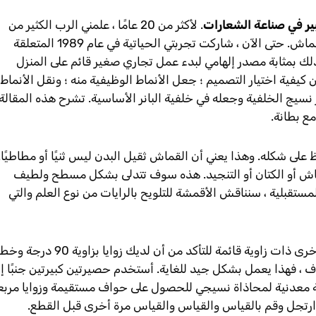
ير في صناعة الشعارات
. لأكثر من 20 عامًا ، علمني الرب الكثير من
الأشياء التي طبقتها على فن صناعة لافتات القماش. حتى الآن ، شاركت تجربتي الحياتية في عام 1989 المتعلقة
لك بمثابة مصدر إلهامي لبدء عمل تجاري صغير قائم على المنزل
 كيفية اختيار التصميم ؛ جعل الأنماط الوظيفية منه ؛ ونقل الأنماط
سيج الخلفية وجعله في خلفية البانر الأساسية. تشرح هذه المقالة
 على شكله. وهذا يعني أن القماش ثقيل البدن ليس ثنيًا أو مطاطيًا.
قماش أو الكتان أو التنجيد. هذه سوف تتدلى بشكل مسطح ولطيف
مستقبلية ، سنناقش الأقمشة للتلويح بالرايات من نوع العلم والتي
قد تحتاج إلى أداة "مربعة" للنجار أو أي أداة أخرى ذات زاوية قائمة للتأكد من أن لديك زوا
ة. إذا كان لديك حصيرة من Olfa لحاف ، فهذا يعمل بشكل جيد للغاية. أستخدم حصيرتين كبيرتين جنبًا 
 معدنية لمحاذاة نسيجي للحصول على حواف مستقيمة وزوايا مربع
ارتجل وقم بالقياس والقياس والقياس مرة أخرى قبل القطع.