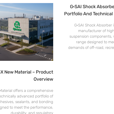
G·SAI Shock Absorbe
Portfolio And Technical 
G·SAI Shock Absorber is
manufacturer of hig
suspension components, w
range designed to mee
demands of off-road, recre
X New Material – Product
Overview
aterial offers a comprehensive
echnically advanced portfolio of
adhesives, sealants, and bonding
igned to meet the performance,
durability, and regulatory