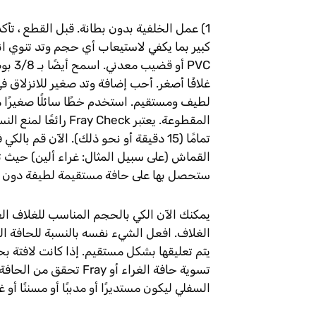
1) عمل الخلفية بدون بطانة. قبل القطع ، ت
كبير بما يكفي لاستيعاب أي حجم وتد تنوي انز
PVC أ
غلافًا أصغر. أحب إضافة وتد صغير للانزلاق ف
تمامًا (15 دقيقة أو نحو ذلك). الآن قم
القماش (على سبيل المثال: غراء ألين) حيث ت
ستحصل بها على حافة مستقيمة لطيفة دون إظه
الغلاف. افعل الشيء نفسه بالنسبة للحافة ا
يتم تعليقها بشكل مستقيم. إذا كانت لافتة بحج
تسوية حافة الغراء أو 
السفلي ليكون مستديرًا أو مدببًا أو مسننًا أو 