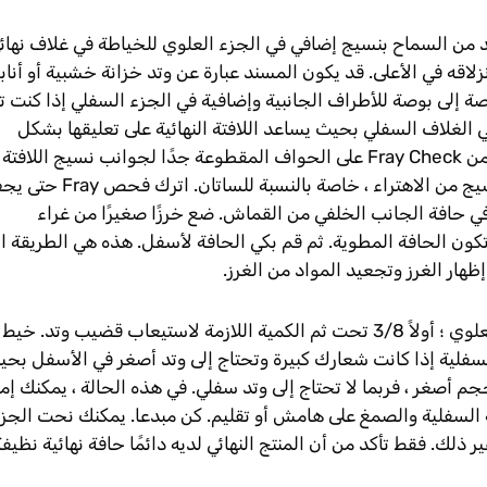
أكد من السماح بنسيج إضافي في الجزء العلوي للخياطة في غلاف نهائ
لاقه في الأعلى. قد يكون المسند عبارة عن وتد خزانة خشبية أو أناب
و قضيب معدني. اسمح أيضًا بـ 3/8 بوصة إلى بوصة للأطراف الجانبية وإضافية في الجزء السفلي إذا كنت 
ي الغلاف السفلي بحيث يساعد اللافتة النهائية على تعليقها بشكل
لطيف ومستقيم. استخدم خطًا سائلًا صغيرًا من Fray Check على الحواف المقطوعة جدًا لجوانب نسيج اللافتة
المقطوعة. يعتبر Fray Check رائعًا لمنع النسيج من الاهتراء ، خاصة بالنسبة للساتان. 
 بالكي في حافة الجانب الخلفي من القماش. ضع خرزًا صغيرًا من غراء
كون الحافة المطوية. ثم قم بكي الحافة لأسفل. هذه هي الطريقة ال
ار الغرز وتجعيد المواد من الغرز.
يمكنك الآن الكي بالحجم المناسب للغلاف العلوي ؛ أولاً 3/8 تحت ثم الكمية اللازمة لاستيعاب قضيب وتد. خيط
لسفلية إذا كانت شعارك كبيرة وتحتاج إلى وتد أصغر في الأسفل بح
م أصغر ، فربما لا تحتاج إلى وتد سفلي. في هذه الحالة ، يمكنك إما
Fray تحقق من الحافة السفلية والصمغ على هامش أو تقليم. كن مبدعا. يمكنك نحت الجز
غير ذلك. فقط تأكد من أن المنتج النهائي لديه دائمًا حافة نهائية نظيفة