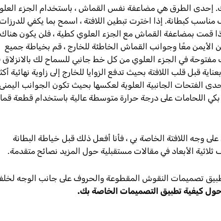
ص بك. إحدى الطرق هي مضاعفة نفس القماش ، باستخدام الجزء العلو
اسب كبطانة. إذا اخترت تبطين اللافتة ، اسمح بما يكفي للدرزات
ع إذا قمت بمضاعفة القماش مع الجزء العلوي كطية ، فلن يكون هناك
ن الأيمن معًا وجوانب القماش الخاطئة للخارج ، قم بخياطة جميع
4 بوصات أو نحو ذلك مفتوحة في الجزء العلوي من كل خط جانبي للسماح لك بالانزلاق
ية قبل قلب اللافتة بحيث تدفع الزوايا للخارج إلى زاوية نهائية أكث
دى الفتحات الجانبية العلوية لعكسها بحيث تكون الجوانب اليمنى
بكي اللحامات على درجة حرارة متوسطة عالية باستخدام قطعة قم
لى وجه اللافتة الخاصة بي ، فأنا أفعل ذلك قبل خياطة البطانة
ثلاثية الأبعاد في مقالات مستقبلية حول المزيد
نصائح متقدمة.
 لتطبيق تصميمات النقوش المقطوعة والحروف على جانب الوجه لخلف
ول كيفية تطبيق التصميمات الخاصة بك.