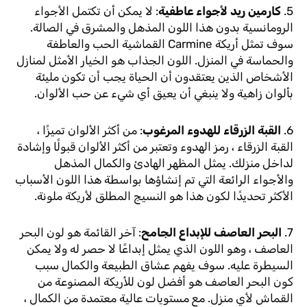
5.
كارمين ريد لأجواء عاطفية
: لا يمكن أن تكتمل الأجواء
الرومانسية بدون هذا اللون المذهل والمشرق في الصالة.
سوف تمثل أريكة Carmine القماشية الحب والعاطفة
والحماسة في المنزل. اللون الجذاب هو الخيار الأمثل لمنازل
الأشخاص الذين يعتقدون أن الحياة يجب أن تكون مليئة
بألوان زاهية ولا ينبغي أن يعيق أي شيء عن حب الألوان.
6.
القبة الزرقاء للهدوء المرغوب
: من أكثر الألوان تميزًا ،
القبة الزرقاء ، رمز الهدوء وتعتبر من أكثر الألوان قبولًا وإشادة
لداخل منزلك. يمثل المظهر الهادئ والكمال المذهل
والأجواء الرائعة التي تم إنشاؤها بواسطة هذا اللون الأسباب
الأكثر تحديدًا لكون هذا هو النسيج المطلق لأريكة ملونة.
7.
البحر العاصف للإبداع الجامح
: آخر القائمة هو لون البحر
العاصف ، وهو اللون الذي يمثل إبداعًا لا حصر له ولا يمكن
السيطرة عليه. سوف يفهم عشاق الطبيعة والكمال سبب
كون البحر العاصف هو أفضل لون للأريكة المصنوعة من
القماش لأي منزل. مع مستويات عالية معتمدة من الكمال ،