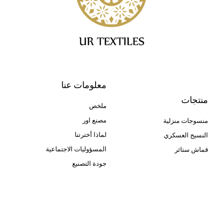
معلومات عنا
منتجات
ملخص
مصنع اور
منسوجات منزلية
لماذا أخترتنا
النسيج العسكري
المسؤوليات الاجتماعية
قماش ستائر
جودة التصنيع
Cangluo Pipe
Met3dp مسحوق معدني للطباعة
ثلاثية الأبعاد
Human Hair wig
manufacturer