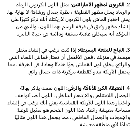
2.
الكربون لمظهر الأمارانثين
: يمثل اللون الكربوني الرماد
والرماد يمثل مظهر القطيفة ، نظرة جمال ورشاقة لا نهاية لها.
يعني اختيار قماش بلون الكربون لأريكتك أنك تركز كثيرًا على
إنشاء مظهر رقيق في غرفة الرسم بهذا اللون ، والذي من
المؤكد أنه سيخلق علامة ممتعة ودائمة في حياة الناس.
3.
النباح للمتعة البسيطة
: إذا كنت ترغب في إنشاء منظر
مبسط في منزلك ، فمن الأفضل أن تختار قماش اللحاء النقي
والرائع. يخلق لون القماش جوًا هادئًا وهادئًا في الغرفة ، مما
يجعل الأريكة تبدو كقطعة مركزية ذات جمال رائع.
4.
العتيقة الكرز للأناقة والرقي
: اللون نفسه يذكر بهالة
الجمال اللامتناهي والازدهار الداخلي ؛ اللون أحد أنواعه ،
واختيار هذا اللون للأريكة القماشية يعني أنك ترغب في إنشاء
مساحة معيشة رائعة. هذا اللون الفخم هو تمثيل للرغبة
والإعجاب والجمال العاطفي ، مما يجعل هذا اللون مثاليًا
تمامًا لأي منطقة معيشة.