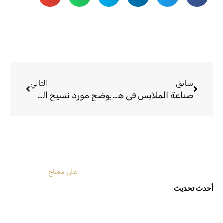
السابق
التالي
سابق
التالي
صناعة الملابس في هونغ كونغ
يوضح مورد نسيج الصين أكسفورد استخدام ومصدر قماش أكسفورد
على مفتاح
أحدث تحديث