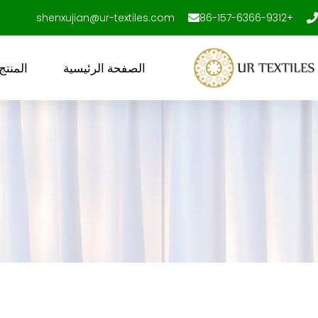
خطى
shenxujian@ur-textiles.com
+86-157-6366-9312
لى
لمحتوى
الصفحة الرئيسية
المنتج