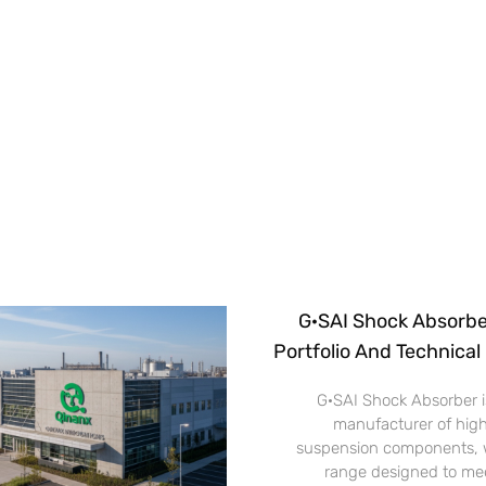
G·SAI Shock Absorbe
Portfolio And Technical 
G·SAI Shock Absorber is
manufacturer of hig
suspension components, w
range designed to mee