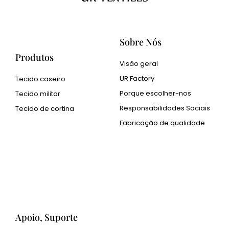
Sobre Nós
Produtos
Visão geral
UR Factory
Tecido caseiro
Porque escolher-nos
Tecido militar
Responsabilidades Sociais
Tecido de cortina
Fabricação de qualidade
Cangluo Pipe
Pó metálico Met3dp para
impressão 3D
Human Hair wig
manufacturer
Apoio, Suporte