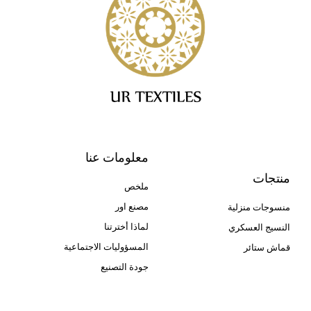
معلومات عنا
منتجات
ملخص
مصنع اور
منسوجات منزلية
لماذا أخترتنا
النسيج العسكري
المسؤوليات الاجتماعية
قماش ستائر
جودة التصنيع
Cangluo Pipe
Met3dp مسحوق معدني للطباعة