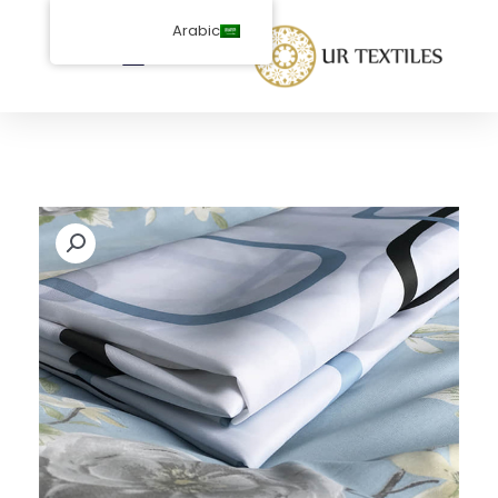
خطى
Arabic
لى
لمحتوى