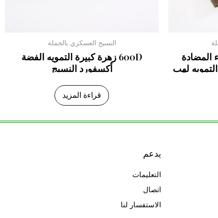
لة
النسيج العسكري بالجملة
ء المضادة
600D زهرة كبيرة التمويه الفضة
التمويه لهب
أكسفورد النسيج
سيج
قراءة المزيد
يدعم
التعليمات
اتصال
الاستفسار لنا