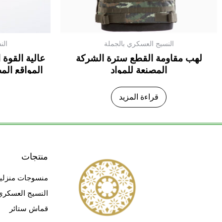
النسيج العسكري بالجملة
الن
لهب مقاومة القطع سترة الشركة
عالية القوة 
المصنعة للمواد
المواقع الم
التمويه ل
قراءة المزيد
منتجات
منسوجات منزلي
النسيج العسكري
قماش ستائر