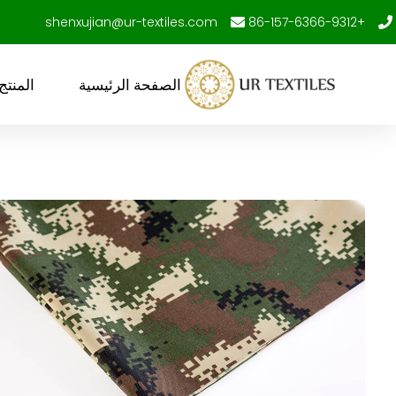
خطى
shenxujian@ur-textiles.com
+86-157-6366-9312
لى
لمحتوى
الصفحة الرئيسية
المنتج