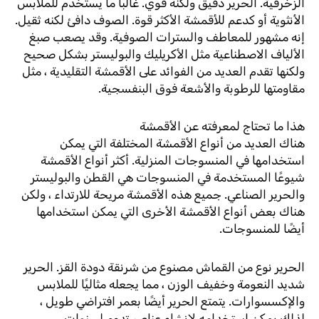
الزخرفية. الحرير دقيق ولكنه قوي. غالبًا ما يستخدم للملابس
الأنثوية أو كدعم للأقمشة الأكثر قوة. الصوف دافئ لكنه ثقيل.
إنه مشهور للمعاطف والسترات الصوفية. وقد يصعب صبغ
الألياف الاصطناعية مثل الأكريليك والبوليستر بشكل صحيح
ولكنها تقدم العديد من الفوائد على الأقمشة التقليدية ، مثل
مقاومتها للرطوبة والأشعة فوق البنفسجية.
هذا ما تحتاج لمعرفته عن الأقمشة
هناك العديد من أنواع الأقمشة المختلفة التي يمكن
استخدامها في المنسوجات المنزلية. أكثر أنواع الأقمشة
شيوعًا المستخدمة في المنسوجات هي القطن والبوليستر
والحرير الصناعي. جميع هذه الأقمشة مريحة للارتداء ، ولكن
هناك بعض أنواع الأقمشة الأخرى التي يمكن استخدامها
أيضًا للمنسوجات.
الحرير نوع من القماش مصنوع من شرنقة دودة القز. الحرير
شديد النعومة وخفيف الوزن ، مما يجعله مثاليًا للملابس
والإكسسوارات. يتمتع الحرير أيضًا بعمر افتراضي طويل ،
لذلك يمكن استخدامه لإنشاء عناصر تدوم لسنوات.