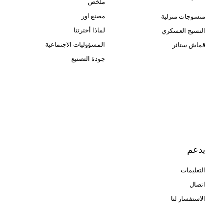
ملخص
مصنع اور
منسوجات منزلية
لماذا أخترتنا
النسيج العسكري
المسؤوليات الاجتماعية
قماش ستائر
جودة التصنيع
Cangluo Pipe
Met3dp مسحوق معدني للطباعة
ثلاثية الأبعاد
Human Hair wig
manufacturer
يدعم
التعليمات
اتصال
الاستفسار لنا