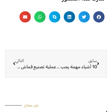
السابق
التالي
سابق
التالي
10 أشياء مهمة يجب معرفتها حول نسيج خيمة ripstop: الأشياء التي تحميك
عملية تصنيع قماش خيمة القماش: الخطوات المتبعة في صنعه
على مفتاح