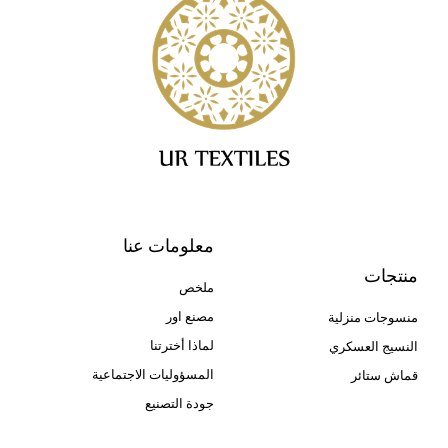
معلومات عنا
منتجات
ملخص
مصنع اور
منسوجات منزلية
لماذا أخترتنا
النسيج العسكري
المسؤوليات الاجتماعية
قماش ستائر
جودة التصنيع
Cangluo Pipe
Met3dp مسحوق معدني للطباعة